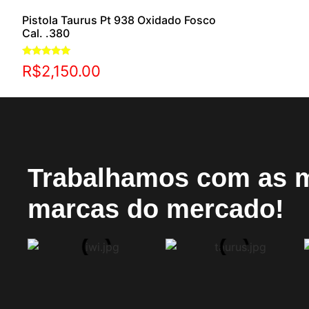
Pistola Taurus Pt 938 Oxidado Fosco
Cal. .380
Avaliação
R$
2,150.00
5.00
de 5
Trabalhamos com as 
marcas do mercado!