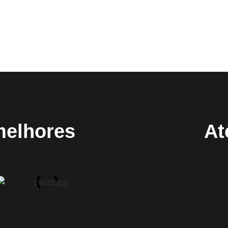
melhores
At