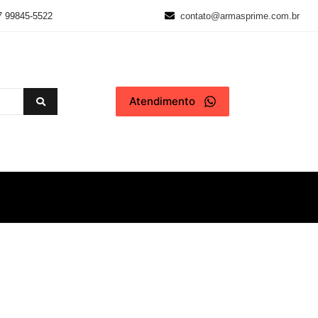
7 99845-5522
contato@armasprime.com.br
Atendimento