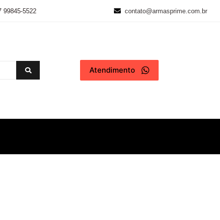
7 99845-5522
contato@armasprime.com.br
Atendimento