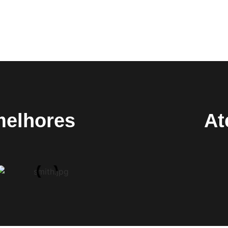
melhores
At