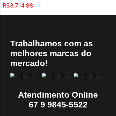
Avaliação
R$
3,714.88
5.00
de 5
Trabalhamos com as
melhores marcas do
mercado!
Atendimento Online
67 9 9845-5522