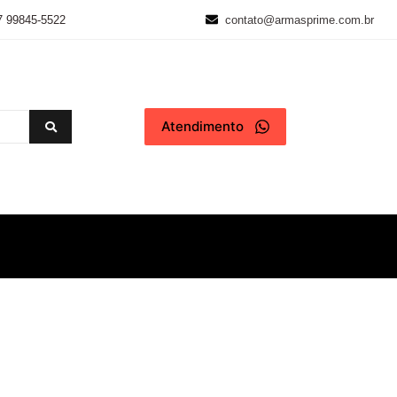
7 99845-5522
contato@armasprime.com.br
Atendimento