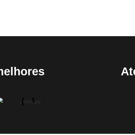
melhores
At