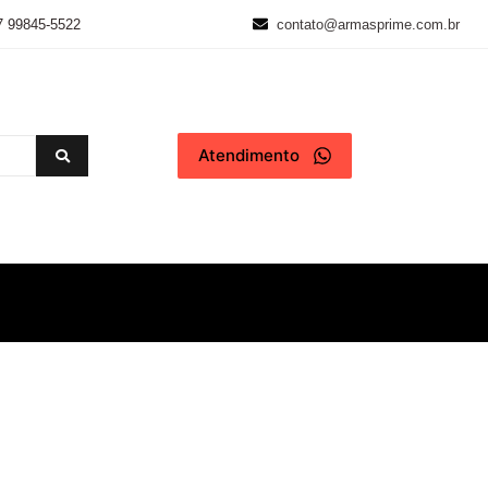
7 99845-5522
contato@armasprime.com.br
Atendimento