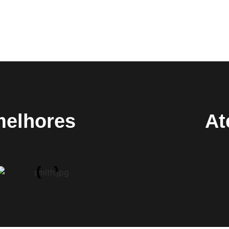
melhores
At