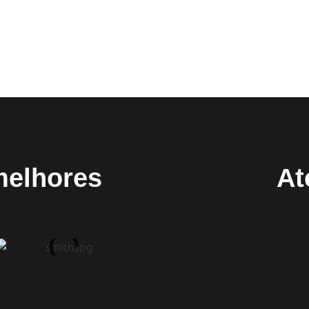
melhores
At