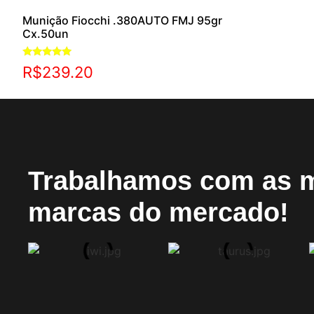
Munição Fiocchi .380AUTO FMJ 95gr
Cx.50un
Avaliação
R$
239.20
5.00
de 5
Trabalhamos com as 
marcas do mercado!