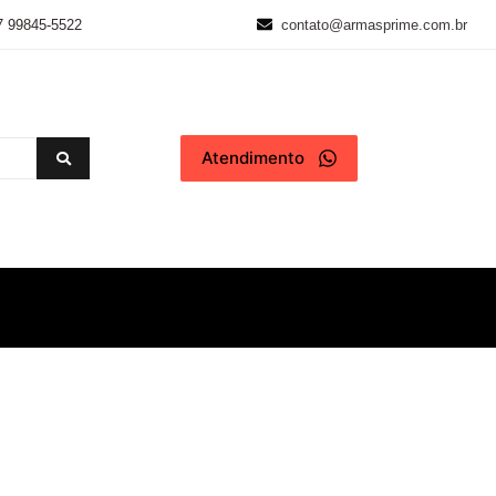
7 99845-5522
contato@armasprime.com.br
Atendimento