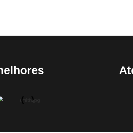
melhores
At