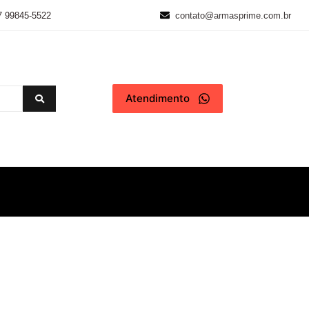
7 99845-5522
contato@armasprime.com.br
Atendimento