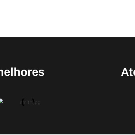
melhores
At