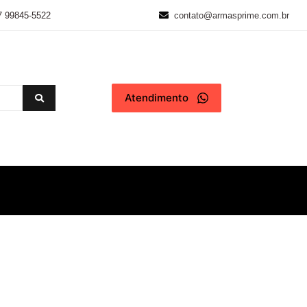
7 99845-5522
contato@armasprime.com.br
Atendimento