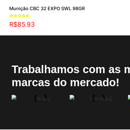
Munição CBC 32 EXPO SWL 98GR
Avaliação
R$
85.93
5.00
de 5
Trabalhamos com as 
marcas do mercado!