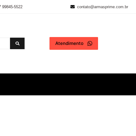
7 99845-5522
contato@armasprime.com.br
Atendimento