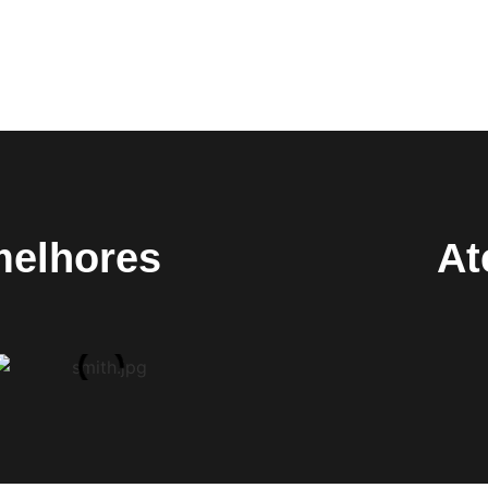
melhores
At