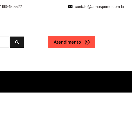
7 99845-5522
contato@armasprime.com.br
Atendimento