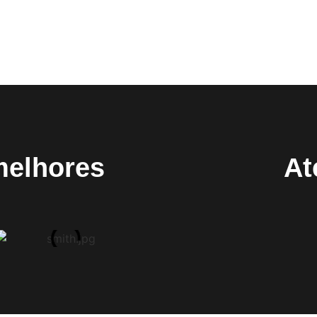
melhores
At