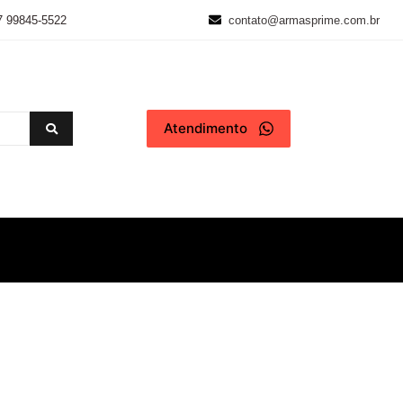
7 99845-5522
contato@armasprime.com.br
Atendimento