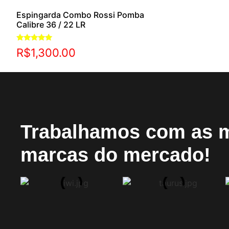
Espingarda Combo Rossi Pomba
Calibre 36 / 22 LR
Avaliação
R$
1,300.00
5.00
de 5
Trabalhamos com as 
marcas do mercado!