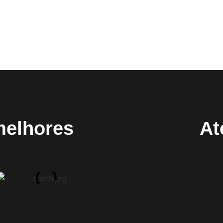
melhores
At