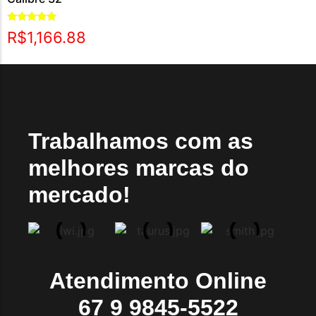
Avaliação
R$
1,166.88
5.00
de 5
Trabalhamos com as
melhores marcas do
mercado!
Atendimento Online
67 9 9845-5522