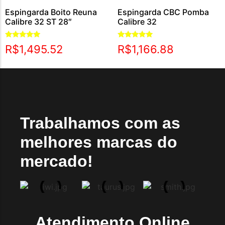
Espingarda Boito Reuna
Espingarda CBC Pomba
Calibre 32 ST 28″
Calibre 32
Avaliação
Avaliação
R$
1,495.52
R$
1,166.88
5.00
5.00
de 5
de 5
Trabalhamos com as
melhores marcas do
mercado!
Atendimento Online