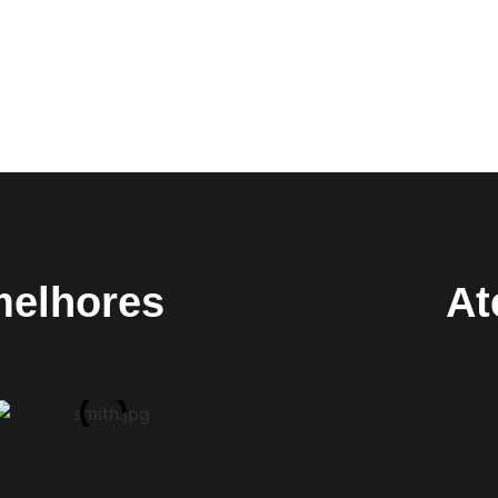
melhores
At