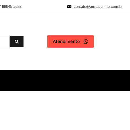
7 99845-5522
contato@armasprime.com.br
Atendimento