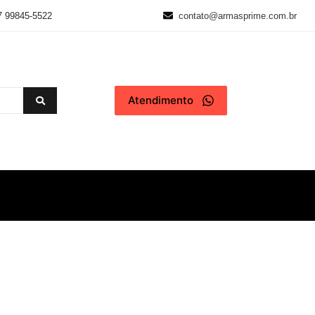
7 99845-5522
contato@armasprime.com.br
Atendimento