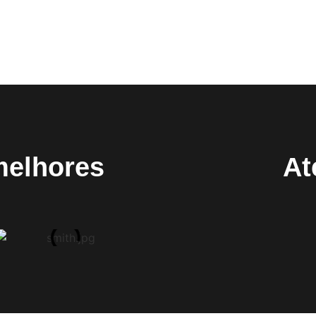
melhores
At