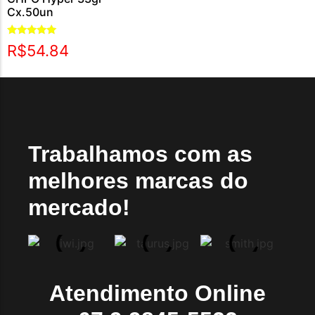
Cx.50un
Avaliação
R$
54.84
5.00
de 5
Trabalhamos com as
melhores marcas do
mercado!
Atendimento Online