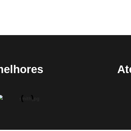
melhores
At