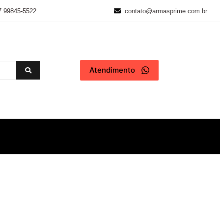
7 99845-5522
contato@armasprime.com.br
Atendimento