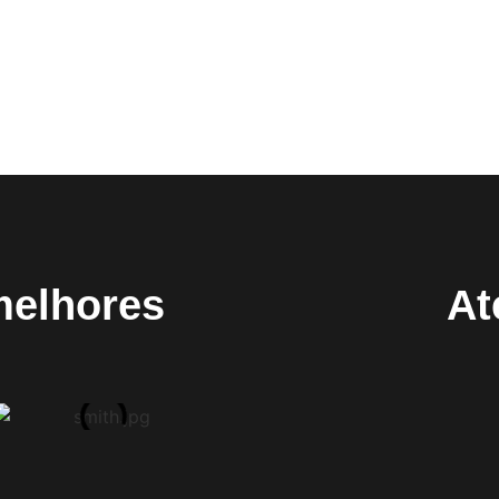
melhores
At