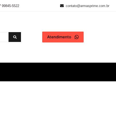
7 99845-5522
contato@armasprime.com.br
Atendimento