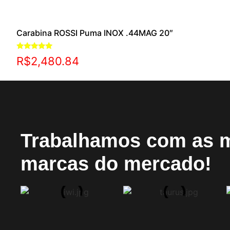
Carabina ROSSI Puma INOX .44MAG 20″
Avaliação
R$
2,480.84
5.00
de 5
Trabalhamos com as 
marcas do mercado!