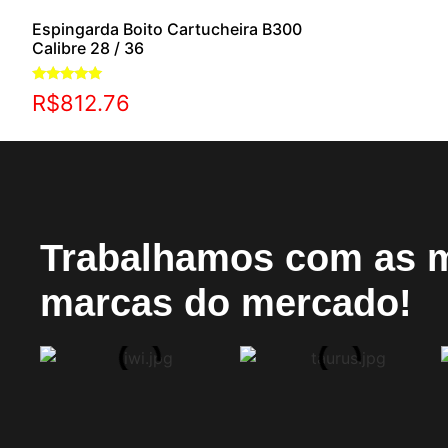
Espingarda Boito Cartucheira B300
Calibre 28 / 36
Avaliação
R$
812.76
5.00
de 5
Trabalhamos com as 
marcas do mercado!