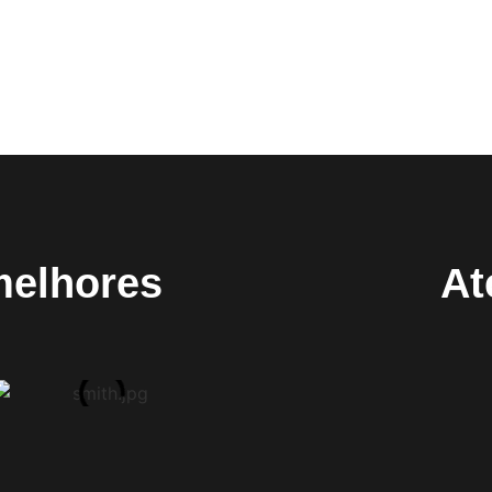
melhores
At