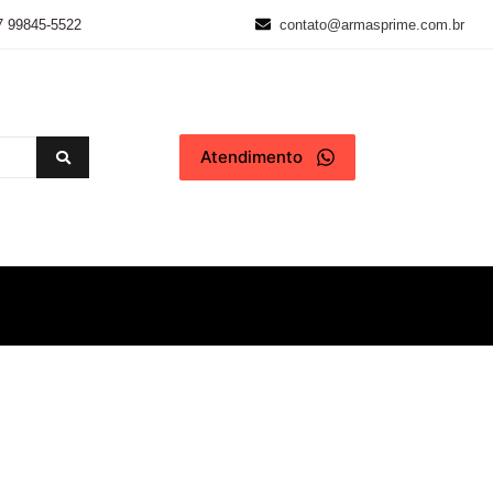
7 99845-5522
contato@armasprime.com.br
Atendimento