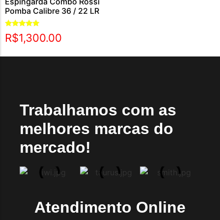
Espingarda Combo Rossi
Pomba Calibre 36 / 22 LR
Avaliação
R$
1,300.00
5.00
de 5
Trabalhamos com as
melhores marcas do
mercado!
Atendimento Online