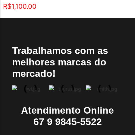
Avaliação
R$
1,100.00
5.00
de 5
Trabalhamos com as
melhores marcas do
mercado!
Atendimento Online
67 9 9845-5522