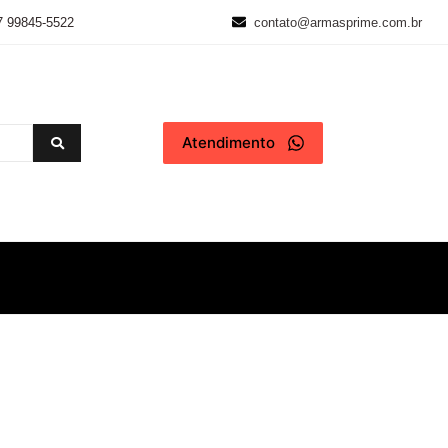
7 99845-5522
contato@armasprime.com.br
Atendimento