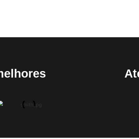
melhores
At