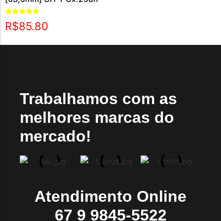
Avaliação
R$
85.80
4.75
de 5
Trabalhamos com as
melhores marcas do
mercado!
Atendimento Online
67 9 9845-5522