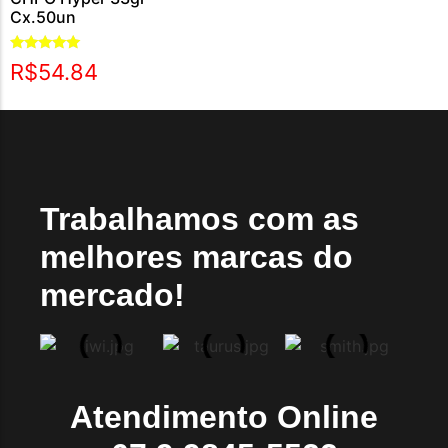
Cx.50un
Avaliação
R$
54.84
5.00
de 5
Trabalhamos com as
melhores marcas do
mercado!
Atendimento Online