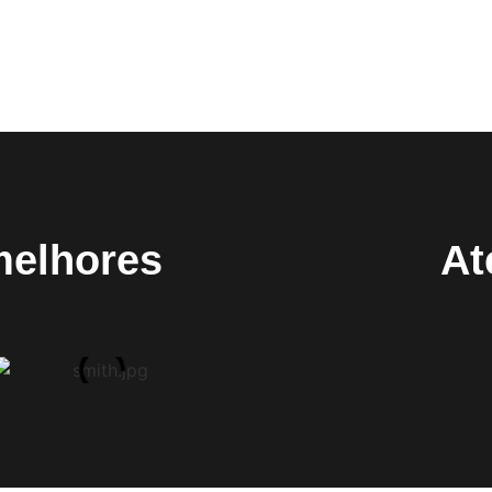
melhores
At