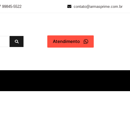
7 99845-5522
contato@armasprime.com.br
Atendimento