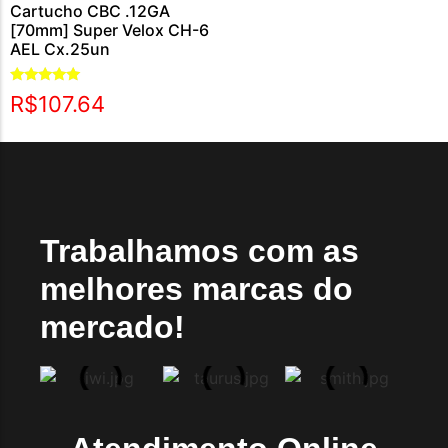
Cartucho CBC .12GA
[70mm] Super Velox CH-6
AEL Cx.25un
Avaliação
R$
107.64
5.00
de 5
Trabalhamos com as
melhores marcas do
mercado!