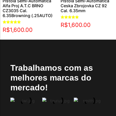
Pistola Semi-Automática
Pistola Semi-Automática
Alfa Proj A.T.C BRNO
Ceska Zbrojovka CZ 92
CZ3035 Cal.
Cal. 6.35mm
6.35Browning (.25AUTO)
Avaliação
R$
1,600.00
5.00
Avaliação
R$
1,600.00
de 5
5.00
de 5
Trabalhamos com as
melhores marcas do
mercado!