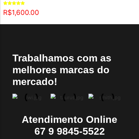
Avaliação
R$
1,600.00
5.00
de 5
Trabalhamos com as
melhores marcas do
mercado!
Atendimento Online
67 9 9845-5522