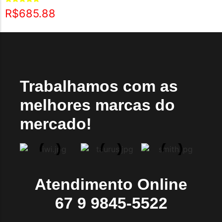
Avaliação
R$
685.88
5.00
de 5
Trabalhamos com as
melhores marcas do
mercado!
Atendimento Online
67 9 9845-5522