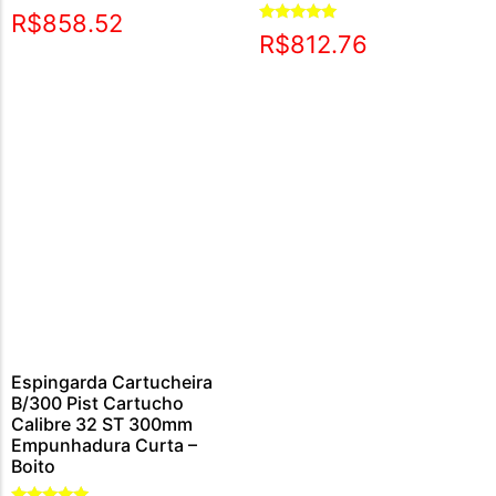
Avaliação
R$
858.52
5.00
Avaliação
R$
812.76
de 5
5.00
de 5
Espingarda Cartucheira
B/300 Pist Cartucho
Calibre 32 ST 300mm
Empunhadura Curta –
Boito