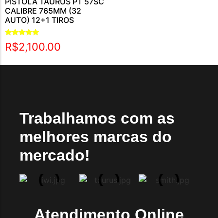
PISTOLA TAURUS PT 57SC
CALIBRE 765MM (32
AUTO) 12+1 TIROS
Avaliação
R$
2,100.00
5.00
de 5
Trabalhamos com as
melhores marcas do
mercado!
Atendimento Online