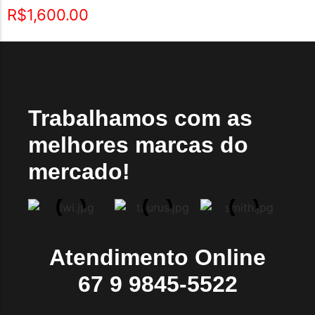
Avaliação
R$
1,600.00
5.00
de 5
Trabalhamos com as
melhores marcas do
mercado!
Atendimento Online
67 9 9845-5522