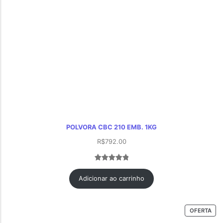
POLVORA CBC 210 EMB. 1KG
R$
792.00
Avaliado
1
como
5.00
Adicionar ao carrinho
de 5, com
baseado
em
OFERTA
avaliação