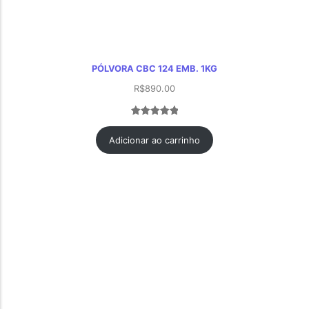
PÓLVORA CBC 124 EMB. 1KG
R$
890.00
Avaliado
1
como
5.00
Adicionar ao carrinho
de 5, com
baseado
em
avaliação
de cliente