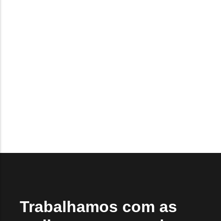
abril 1, 2024
/
No Comments
O que é o Kit Roni? O Kit Roni é um conversor de pistolas
que transforma uma pistola em uma arma de fogo de
cano longo. Ele permite que você acople uma pistola em
um chassi, proporcionando maior estabilidade e precisão
nos disparos. Como funciona o Kit Roni? O Kit...
Read More
Trabalhamos com as