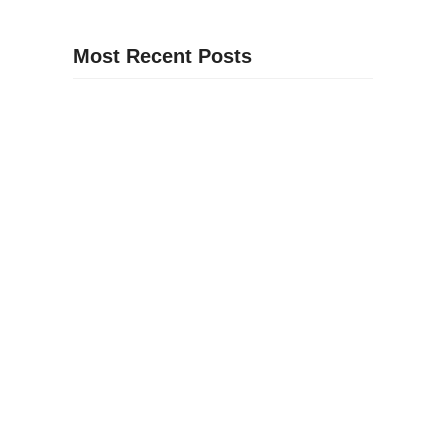
Most Recent Posts
46
Revólver vs Pistola: Qual a Diferença e Qual
Escolher?