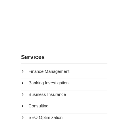
Armas Baratas Paraguai: O Que Você Precisa
Saber
Services
Finance Management
Banking Investigation
Business Insurance
Consulting
SEO Optimization