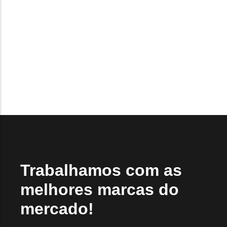
diferentes modelos e números, como o rifle 8022 e 8122.
É importante entender as diferenças entre esses dois
modelos para fazer a escolha certa para suas
necessidades. Neste artigo, vamos explorar as...
Read More
Trabalhamos com as
melhores marcas do
mercado!