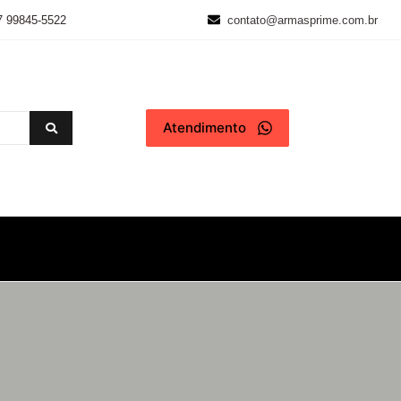
7 99845-5522
contato@armasprime.com.br
Atendimento