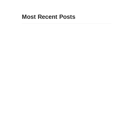
Most Recent Posts
16
Revólver vs Pistola: Qual a Diferença e Qual
Escolher?