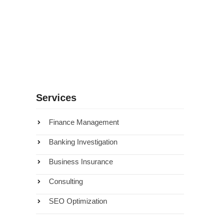
Armas Baratas Paraguai: O Que Você Precisa
Saber
Services
Finance Management
Banking Investigation
Business Insurance
Consulting
SEO Optimization