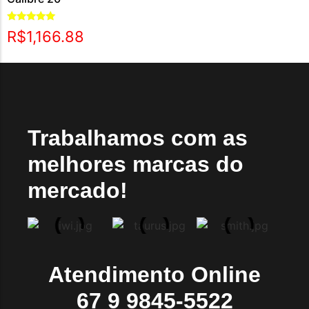
Avaliação
R$
1,166.88
5.00
de 5
Trabalhamos com as
melhores marcas do
mercado!
Atendimento Online
67 9 9845-5522