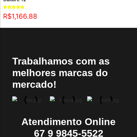
Avaliação
R$
1,166.88
5.00
de 5
Trabalhamos com as
melhores marcas do
mercado!
Atendimento Online
67 9 9845-5522