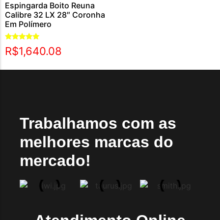
Espingarda Boito Reuna
Calibre 32 LX 28″ Coronha
Em Polímero
Avaliação
R$
1,640.08
5.00
de 5
Trabalhamos com as
melhores marcas do
mercado!