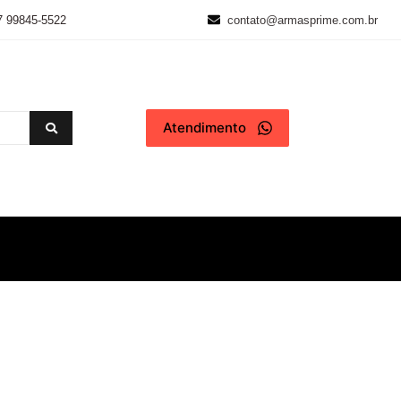
7 99845-5522
contato@armasprime.com.br
Atendimento