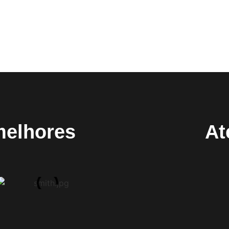
melhores
At