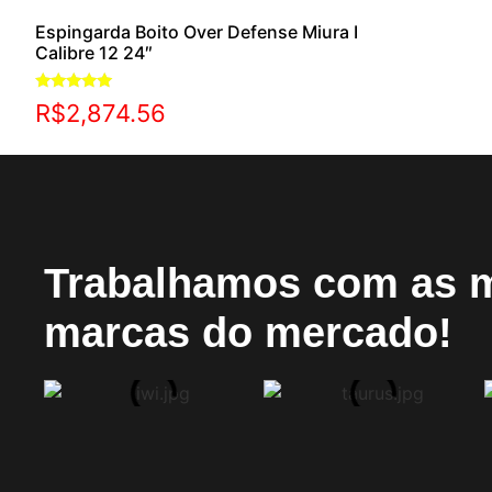
Espingarda Boito Over Defense Miura I
Calibre 12 24″
Avaliação
R$
2,874.56
5.00
de 5
Trabalhamos com as 
marcas do mercado!