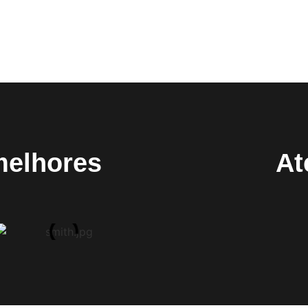
melhores
At