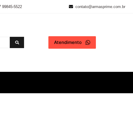
7 99845-5522
contato@armasprime.com.br
Atendimento