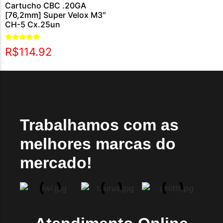
Cartucho CBC .20GA
[76,2mm] Super Velox M3″
CH-5 Cx.25un
Avaliação
R$
114.92
5.00
de 5
Trabalhamos com as
melhores marcas do
mercado!