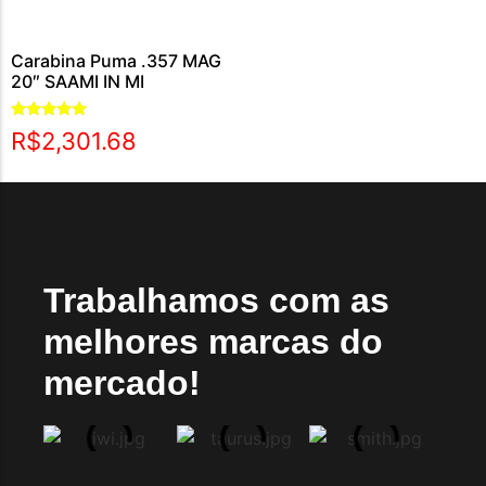
Carabina Puma .357 MAG
20″ SAAMI IN MI
Avaliação
R$
2,301.68
5.00
de 5
Trabalhamos com as
melhores marcas do
mercado!