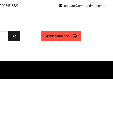
7 99845-5522
contato@armasprime.com.br
Atendimento