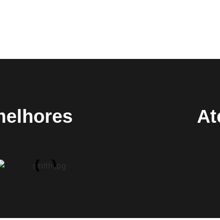
melhores
At