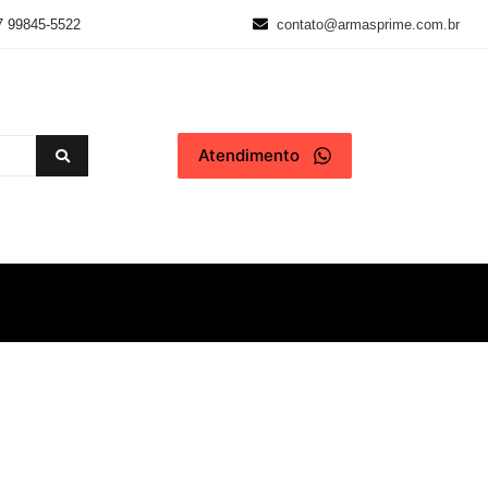
7 99845-5522
contato@armasprime.com.br
Atendimento