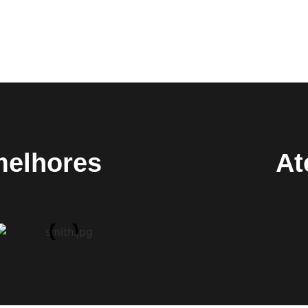
melhores
At