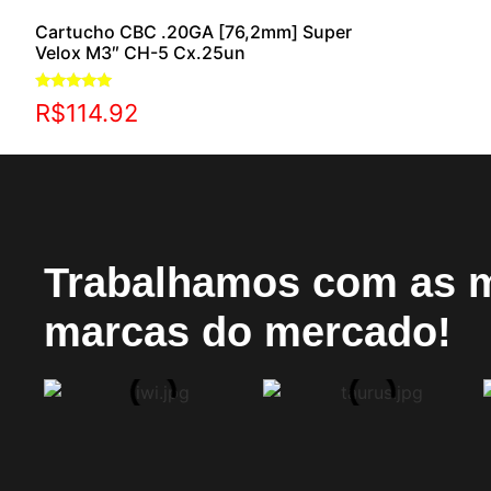
Cartucho CBC .20GA [76,2mm] Super
Velox M3″ CH-5 Cx.25un
Avaliação
R$
114.92
5.00
de 5
Trabalhamos com as 
marcas do mercado!