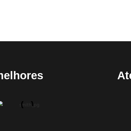
melhores
At