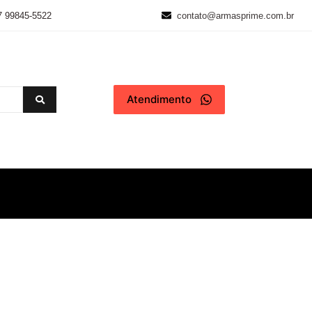
7 99845-5522
contato@armasprime.com.br
Atendimento