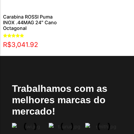
Carabina ROSSI Puma
INOX .44MAG 24″ Cano
Octagonal
Avaliação
R$
3,041.92
5.00
de 5
Trabalhamos com as
melhores marcas do
mercado!